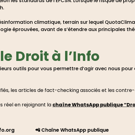
elon les standards de l’EFCSN. Lorsque le risque de prop
h.
 désinformation climatique, terrain sur lequel QuotaCli
gie éprouvées, avant de s’étendre aux principales th
le Droit à l’Info
urs outils pour vous permettre d’agir avec nous pour d
ifiés, les articles de fact-checking associés et les contr
 réel en rejoignant la
chaîne WhatsApp publique “Droit
nfo.org
📲 Chaîne WhatsApp publique