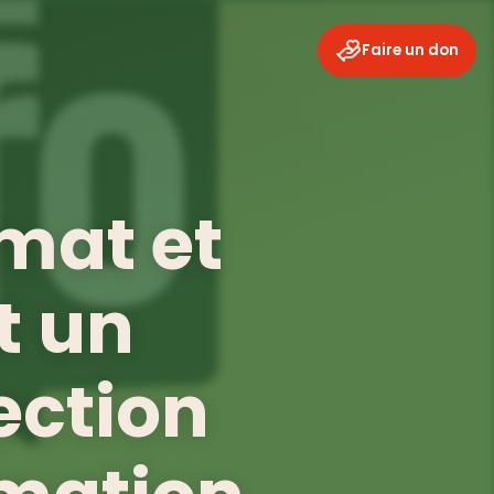
Faire un don
imat et
t un
tection