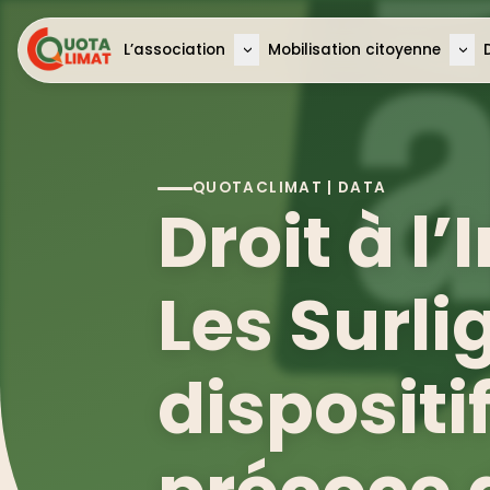
Panneau de gestion des cookies
L’association
Mobilisation citoyenne
>
>
QUOTACLIMAT | DATA
Droit à l
Les Surli
dispositi