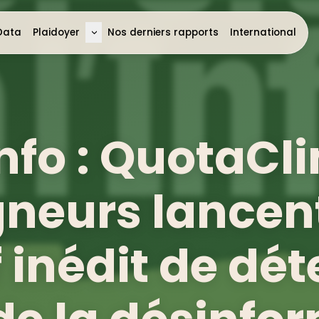
Data
Plaidoyer
Nos derniers rapports
International
>
’Info : QuotaCl
gneurs lancen
f inédit de dé