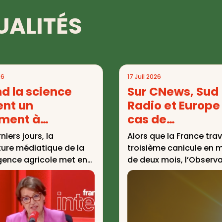
UALITÉS
26
17 Juil 2026
d la science
Sur CNews, Sud
ent un
Radio et Europe 
ment à
cas de
étrie variable
mésinformatio
niers jours, la
Alors que la France tra
toutes les 20
ure médiatique de la
troisième canicule en 
minutes dédiée
rgence agricole met en
de deux mois, l’Observa
 un paradoxe : les
des Médias sur l’Écolog
climat pendant 
des scientifiques se ...
identifié 62 cas ...
vague de chale
mai