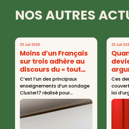
NOS AUTRES ACT
29 Juil 2026
23 Juil 20
Moins d’un Français
Quan
sur trois adhère au
devi
discours du « tout
argu
clim »
géom
C’est l’un des principaux
Ces der
enseignements d’un sondage
couvert
Cluster17 réalisé pour
loi d’u
QuotaClimat. Alors que les
lumière
vagues de chaleur se ...
alertes 