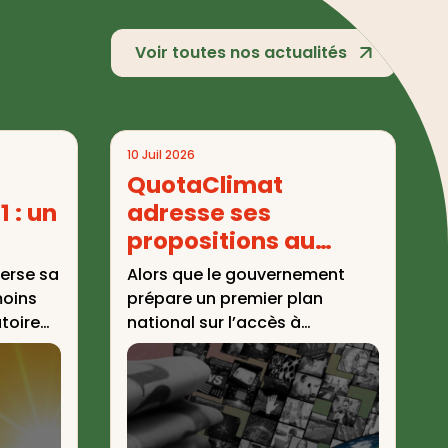
Voir toutes nos actualités
10 Juil 2026
QuotaClimat
1 : un
adresse ses
propositions au
n
gouvernement pour
verse sa
Alors que le gouvernement
le plan national sur
moins
prépare un premier plan
s au
l’accès à
toire
national sur l’accès à
ie a
l’information sur
la
l’information
l’environnement et le climat, ...
ur de
climatique et
environnementale