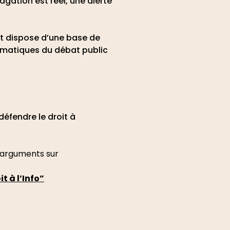
agation est réel, une alerte
mat dispose d’une base de
ématiques du débat public
éfendre le droit à
e-arguments sur
 à l’Info”