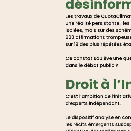
désinfor
Les travaux de QuotaClimat
une réalité persistante : l
isolées, mais sur des schém
600 affirmations trompeuse
sur 19 des plus répétées étai
Ce constat soulève une ques
dans le débat public ?
Droit à l’I
C’est l’ambition de l’initi
d’experts indépendant.
Le dispositif analyse en co
les récits émergents suscept