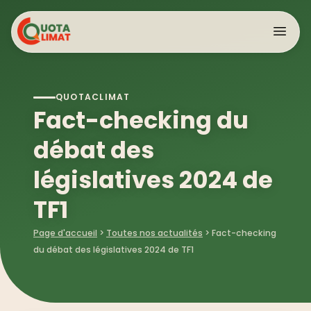
Panneau de gestion des cookies
QUOTACLIMAT
L’association
>
Fact-checking du
Mobilisation citoyenne
>
Data
débat des
Plaidoyer
>
législatives 2024 de
Nos derniers rapports
International
TF1
Page d'accueil
>
Toutes nos actualités
>
Fact-checking
du débat des législatives 2024 de TF1