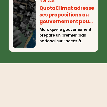
10 Juil 2026
QuotaClimat adresse
ses propositions au
gouvernement pour
le plan national sur
Alors que le gouvernement
l’accès à
prépare un premier plan
l’information
national sur l’accès à
l’information sur
climatique et
l’environnement et le climat,
environnementale
...