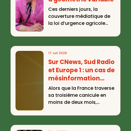
Ces derniers jours, la
couverture médiatique de
la loi d’urgence agricole
met en lumière un paradoxe
: les alertes des
scientifiques se ...
17 Juil 2026
Sur CNews, Sud Radio
et Europe 1 : un cas de
mésinformation
toutes les 20 minutes
Alors que la France traverse
dédiées au climat
sa troisième canicule en
pendant la vague de
moins de deux mois,
l’Observatoire des Médias
chaleur de mai
sur l’Écologie a identifié 62
cas ...