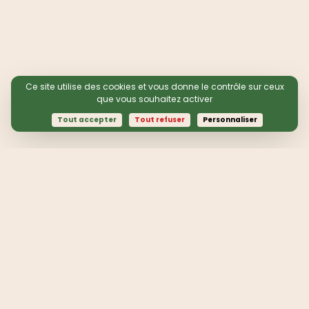
Ce site utilise des cookies et vous donne le contrôle sur ceux
que vous souhaitez activer
Tout accepter
Tout refuser
Personnaliser
Suivez nos actions :
contact@quotaclimat.org
Mentions légales
Politique de protection de données
Compte annuels 2024